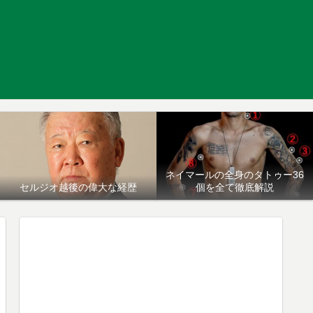
ネイマールの全身のタトゥー36
セルジオ越後の偉大な経歴
個を全て徹底解説