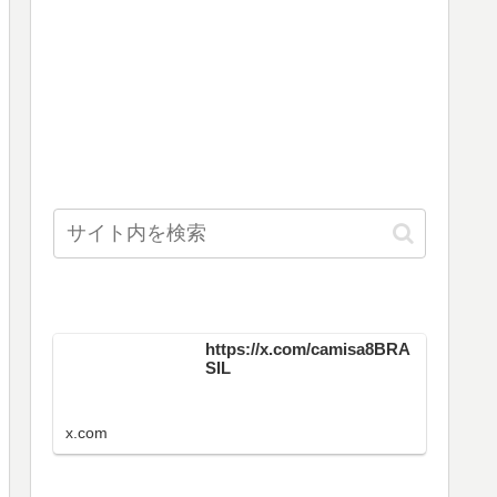
https://x.com/camisa8BRA
SIL
x.com