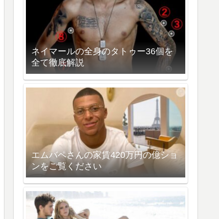
ネイマールの全身のタトゥー36個を
全て徹底解説
エムバペさんの家賃420万円の億ショ
ンをご覧ください