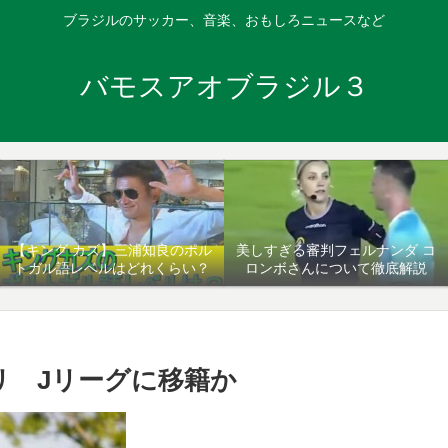
ブラジルのサッカー、音楽、おもしろニュースなど
バモスアオブラジル３
【キング カズ】三浦知良のポル
美しすぎる審判フェルナンダ コ
トガル語レベルはどれくらい？
ロンボさんについて徹底解説
リ Jリーグに移籍か