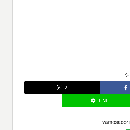
シ
X
LINE
vamosao