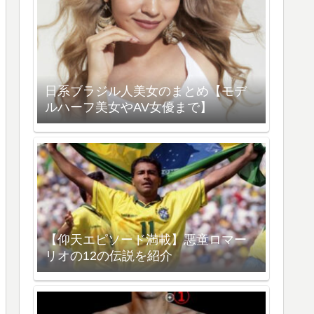
日系ブラジル人美女のまとめ【モデ
ルハーフ美女やAV女優まで】
【仰天エピソード満載】悪童ロマー
リオの12の伝説を紹介