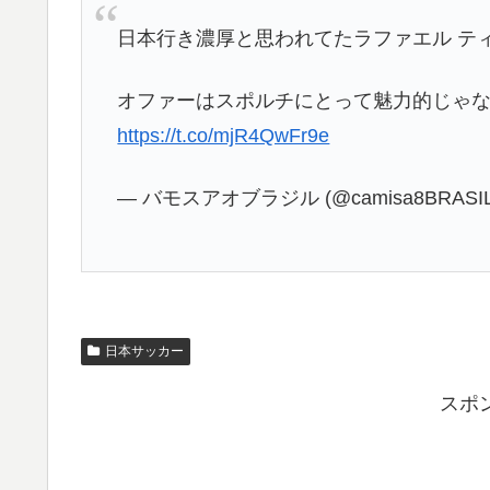
日本行き濃厚と思われてたラファエル テ
オファーはスポルチにとって魅力的じゃ
https://t.co/mjR4QwFr9e
— バモスアオブラジル (@camisa8BRASI
日本サッカー
スポ