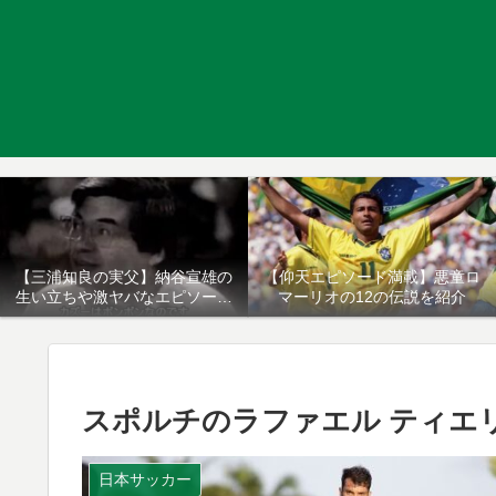
【三浦知良の実父】納谷宣雄の
【仰天エピソード満載】悪童ロ
生い立ちや激ヤバなエピソード
マーリオの12の伝説を紹介
について
スポルチのラファエル ティエ
日本サッカー