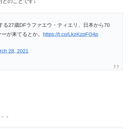
円とのことです↓
る27歳DFラファエウ・ティエリ、日本から70
ァーが来てるとか。
https://t.co/LkzKzpFO4p
rch 28, 2021
。。。