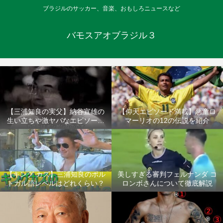
ブラジルのサッカー、音楽、おもしろニュースなど
バモスアオブラジル３
【三浦知良の実父】納谷宣雄の
【仰天エピソード満載】悪童ロ
生い立ちや激ヤバなエピソード
マーリオの12の伝説を紹介
について
【キング カズ】三浦知良のポル
美しすぎる審判フェルナンダ コ
トガル語レベルはどれくらい？
ロンボさんについて徹底解説