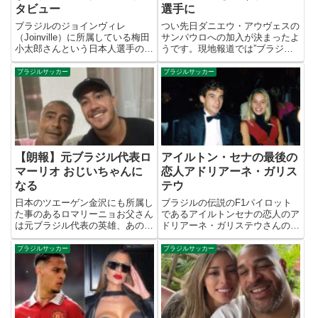
タビュー
選手に
ブラジルのジョインヴィレ
つい先日ダニエウ・アウヴェスの
（Joinville）に所属している梅田
サンパウロへの加入が決まったよ
小太郎さんという日本人選手のニ
うです。現地報道では”ブラジル
ュースが出ておりましたので紹介
国内で最も給料の高い選手”と見
します。ジョインヴィレとはブラ
出しが出ておりました。彼の今ま
ブラジルサッカー
ブラジルサッカー
ジルのサンタカタリナ州のチーム
でのキャリアを考えると、全く違
で現在セリエDに属する。そこで
和感のない話だと思いますが、気
サイドバックとしてプレーす...
になるその額はいくらくらいな
ん...
【朗報】元ブラジル代表ロ
アイルトン・セナの最後の
マーリオ おじいちゃんに
恋人アドリアーネ・ガリス
なる
テウ
日本のツエーゲン金沢にも所属し
ブラジルの伝説のF1パイロット
た事のあるロマリーニョお父さん
であるアイルトンセナの恋人のア
は元ブラジル代表の英雄、あのロ
ドリアーネ・ガリステウさんのま
マーリオです。なんとこの度ロマ
とめです。昔書いた記事のリライ
ーリオ先生が自ら”おじいちゃん
トです。アドリアーネ・ガリステ
ブラジルサッカー
ブラジルサッカー
になる”と、自身のSNSで公開し
ウ本名：アドリアーネ・ガリステ
ました＼(^ｏ^)／4/18日曜日、ロ
ウ（Adriane Galisteu）ブラジル
マーリオはベビーシャ...
のモデル、女優...