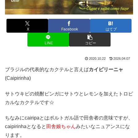
X
Facebook
はてブ
LINE
コピー
2020.10.22
2026.04.07
ブラジルの代表的なカクテルと言えば
カイピリーニャ
(Caipirinha)
サトウキビの焼酎ピンガにサトウとレモンを加えたトロピ
カルなカクテルです☆
ちなみにcairipaとはポルトガル語で田舎者の意味ですが、
caipirinhaとなると
田舎娘ちゃん
みたいなニュアンスにな
ります。