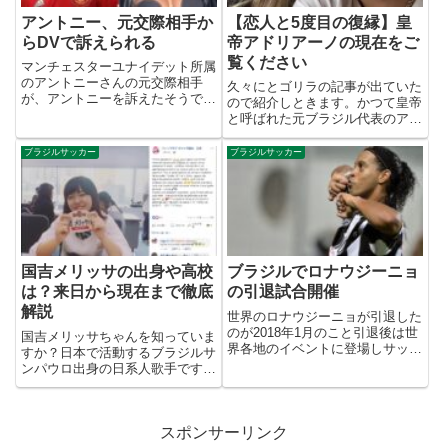
アントニー、元交際相手か
【恋人と5度目の復縁】皇
らDVで訴えられる
帝アドリアーノの現在をご
覧ください
マンチェスターユナイデット所属
のアントニーさんの元交際相手
久々にとゴリラの記事が出ていた
が、アントニーを訴えたそうで
ので紹介しときます。かつて皇帝
す。まず、アントニーの元交際相
と呼ばれた元ブラジル代表のアド
手はガブリエラ・カバリン
リアーノ現在40歳となりました
（Gabriela Cavallin）という女性
が、祖国ブラジルで元気にやって
ブラジルサッカー
ブラジルサッカー
です。この人はDJガビという名
いるようです。先週の土曜日にア
でインフルエンサーとし...
ドリアーノは自身のインスタグラ
ムで写真を投稿お隣にいるのは
金...
国吉メリッサの出身や高校
ブラジルでロナウジーニョ
は？来日から現在まで徹底
の引退試合開催
解説
世界のロナウジーニョが引退した
のが2018年1月のこと引退後は世
国吉メリッサちゃんを知っていま
界各地のイベントに登場しサッカ
すか？日本で活動するブラジルサ
ーファンに夢を与え続けているよ
ンパウロ出身の日系人歌手です。
うですが、現役時代からの相変わ
私にとってはメリッサクニヨシち
らずの私生活が問題でなんと貯金
ゃんと言う方が馴染みがありま
残高が640円に！というニュース
す。実はメリッサちゃんを日本に
が本日でておりました。そ...
スポンサーリンク
広めたのは私です！（自慢）当時