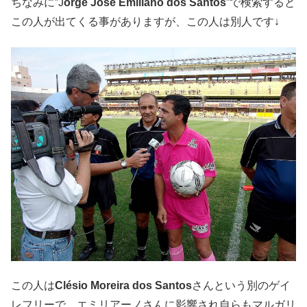
ちなみに”J
orge José Emiliano dos Santos
”で検索すると
この人が出てくる事がありますが、この人は別人です↓
この人は
Clésio Moreira dos Santos
さんという別のゲイ
レフリーで、エミリアーノさんに影響され自らもマルガリ