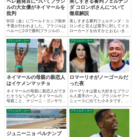
ペレ超発言についてブラジ
美しすぎる審判フェルナン
ルの大女優がネイマールを
ダ コロンボさんについて
批判
徹底解説
9/10（金）にワールドカップ南米
美しすぎる審判フェルナンダ・コ
予選が行われました。ブラジルは
ロンボと言えば選手に対してイエ
ペルーに2-0で勝利ブラジルの背
ローカードを出すかとおもいき
番号10、エースのネイマールは
や、ポケットからハンカチを取り
前半40分に２点目をゴールしま
出し顔の汗をぬぐうというお茶目
ブラジルサッカー
ブラジルサッカー
した。ネイマールはこれでブラジ
なしぐさで、美しすぎる女性審判
ル代表通算69ゴールとなり、王
として日本で話題となりました
様ペレの77ゴールに徐々...
↓Fernanda Colombo...
ネイマールの母親の新恋人
ロマーリオがノーゴールだ
はイケメンマッチョ
った夜
ネイマールの母親に新恋人ができ
ローマリオは最も大好きなブラジ
たそうな＼(^o^)／ネイマールの
ル人選手の一人。ブラジルヤフー
母親こと、ナジーニ・ゴンサウヴ
ニュースに出てた小ネタです。ソ
ェス（Nadine Gonçalves）さん
ランジェ・ゴメス（Solange
に新恋人のラファエル・タラマス
Gomes）さんというブラジルの
ブラジルサッカー
ブラジルサッカー
ク（Rafael Talamask）さんがで
タレントさんが暴露本で明かしま
きたそう一見するとAV男優に...
した。ロマーリオと一夜を共にし
たことがあるわと。えー！...
ジュニーニョ ペルナンブ