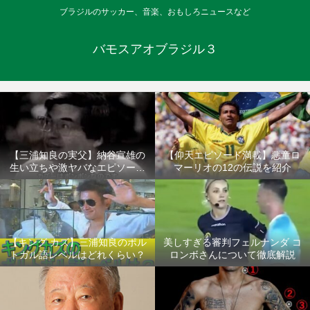
ブラジルのサッカー、音楽、おもしろニュースなど
バモスアオブラジル３
【三浦知良の実父】納谷宣雄の
【仰天エピソード満載】悪童ロ
生い立ちや激ヤバなエピソード
マーリオの12の伝説を紹介
について
【キング カズ】三浦知良のポル
美しすぎる審判フェルナンダ コ
トガル語レベルはどれくらい？
ロンボさんについて徹底解説