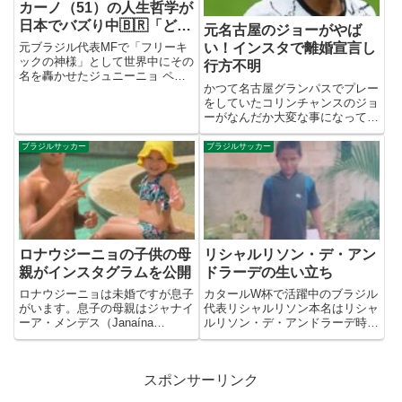
カーノ（51）の人生哲学が
日本でバズり中🇧🇷「どこ
元名古屋のジョーがやば
にも属さずに生きる」その
元ブラジル代表MFで「フリーキ
い！インスタで離婚宣言し
言葉が刺さりすぎる
ックの神様」として世界中にその
行方不明
名を轟かせたジュニーニョ ペル
かつて名古屋グランパスでプレー
ナンブカーノさん（51）。2026
をしていたコリンチャンスのジョ
年4月、彼が自身のSNSに投稿し
ーがなんだか大変な事になってい
た「独特な人生観」が日本でも大
るぞ！なんと4日前から行方不明
きな話題を呼んでいます。61万
ジョーの妻のクラウディアさんの
件以上の表示を記録し、「...
ブラジルサッカー
ブラジルサッカー
証言によると12/9木曜日に友人の
ドウグラス・コスタとイベントに
行ってくると言ったきり、姿...
ロナウジーニョの子供の母
リシャルリソン・デ・アン
親がインスタグラムを公開
ドラーデの生い立ち
ロナウジーニョは未婚ですが息子
カタールW杯で活躍中のブラジル
がいます。息子の母親はジャナイ
代表リシャルリソン本名はリシャ
ーア・メンデス（Janaína
ルリソン・デ・アンドラーデ時に
Mendes）さんという方です。こ
試合中に観客席へ向かい発煙筒を
の方はその昔、ブラジルの人気テ
投げ返したり、FIFAの会長に向
レビのバックで踊っているダンサ
をハゲ呼ばわりをしたりとそのエ
スポンサーリンク
ーさんでした。日本で言ったらス
ピソードには枚挙にいとまがない
クールメイツみたいなもん...
ハングリー精神旺盛なストライ...