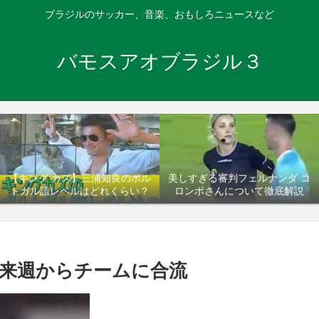
ブラジルのサッカー、音楽、おもしろニュースなど
バモスアオブラジル３
【キング カズ】三浦知良のポル
美しすぎる審判フェルナンダ コ
トガル語レベルはどれくらい？
ロンボさんについて徹底解説
来週からチームに合流