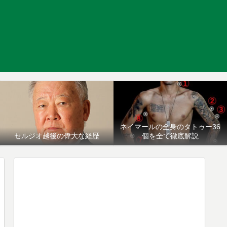
ネイマールの全身のタトゥー36
セルジオ越後の偉大な経歴
個を全て徹底解説