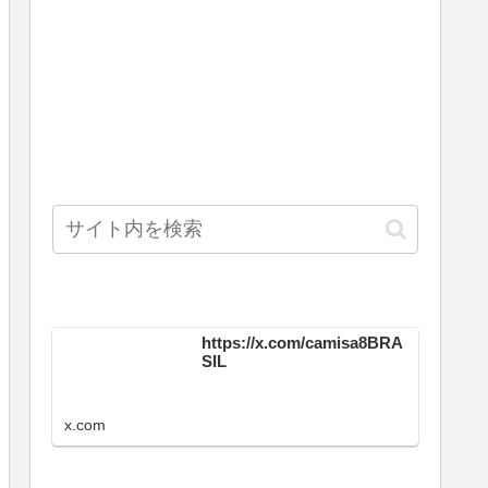
https://x.com/camisa8BRA
SIL
x.com