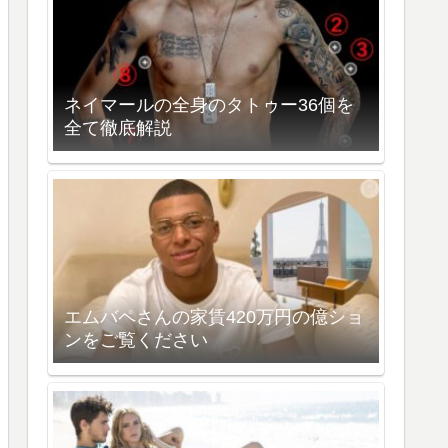
ネイマールの全身のタトゥー36個を
全て徹底解説
エムバペさんの家賃420万円の億ショ
ンをご覧ください