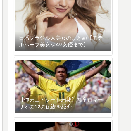
日系ブラジル人美女のまとめ【モデ
ルハーフ美女やAV女優まで】
【仰天エピソード満載】悪童ロマー
リオの12の伝説を紹介