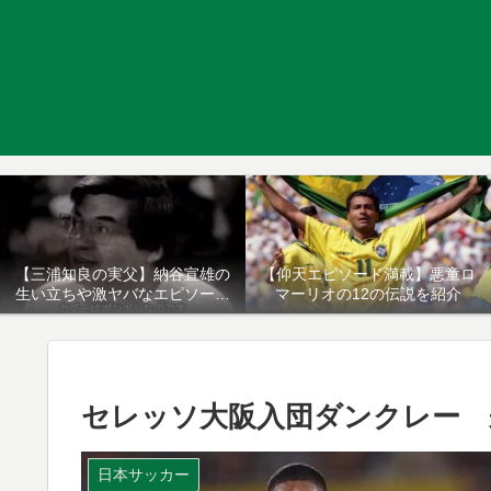
【三浦知良の実父】納谷宣雄の
【仰天エピソード満載】悪童ロ
生い立ちや激ヤバなエピソード
マーリオの12の伝説を紹介
について
セレッソ大阪入団ダンクレー 
日本サッカー