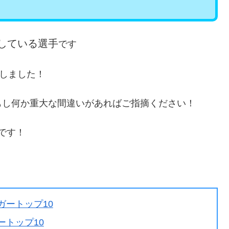
属している選手
です
しました！
もし何か重大な間違いがあればご指摘ください！
です！
ガートップ10
ートップ10