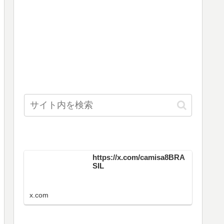
https://x.com/camisa8BRA
SIL
x.com