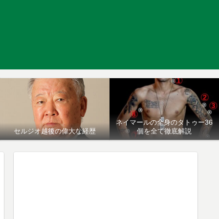
ネイマールの全身のタトゥー36
セルジオ越後の偉大な経歴
個を全て徹底解説