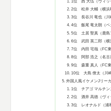
1位 西 大伍（ヴィ
2位 松井 大輔（横浜
3位 長谷川 竜也（
4位 飯尾 竜太朗（
5位 土居 聖真（鹿
6位 武田 英二郎（横
7位 内田 宅哉（FC
8位 阿部 浩之（名
9位 森重 真人（FC
10位 大島 僚太（川
外国人風イケメンJリーガ
1位 チアゴ マルチ
2位 酒井 高徳（ヴ
3位 レオナルド（浦