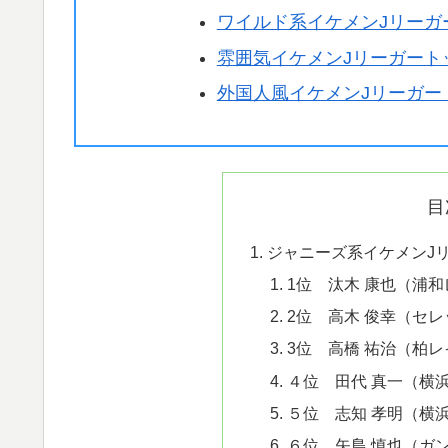
ワイルド系イケメンJリーガ
雰囲気イケメンJリーガート
外国人風イケメンJリーガー
目
ジャニーズ系イケメンJリ
1位 汰木 康也（浦
2位 高木 俊幸（セ
3位 高橋 祐治（柏
４位 田代 真一（横浜
５位 志知 孝明（横浜
６位 矢島 慎也（ガ