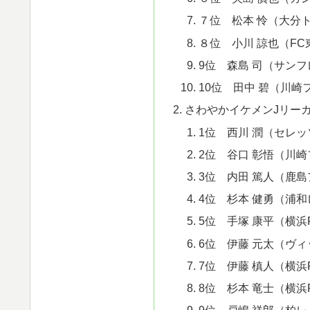
７位 松本 怜（大分
８位 小川 諒也（FC
9位 森島 司（サン
10位 田中 碧（川崎
さわやかイケメンJリーガ
1位 西川 潤（セレ
2位 谷口 彰悟（川
3位 内田 篤人（鹿
4位 杉本 健勇（浦
5位 手塚 康平（横浜F
6位 伊藤 元太（ヴ
7位 伊藤 槙人（横浜
8位 杉本 竜士（横浜