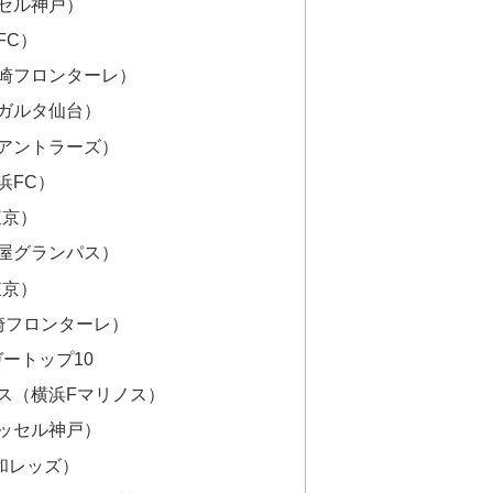
ッセル神戸）
FC）
川崎フロンターレ）
ベガルタ仙台）
島アントラーズ）
浜FC）
東京）
古屋グランパス）
東京）
崎フロンターレ）
ートップ10
ンス（横浜Fマリノス）
ィッセル神戸）
和レッズ）