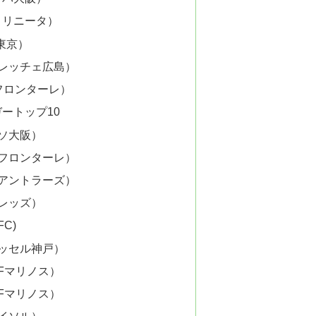
トリニータ）
東京）
フレッチェ広島）
フロンターレ）
ートップ10
ッソ大阪）
崎フロンターレ）
島アントラーズ）
和レッズ）
C)
ィッセル神戸）
Fマリノス）
Fマリノス）