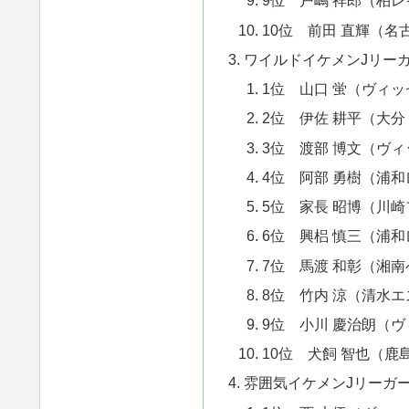
9位 戸嶋 祥郎（柏
10位 前田 直輝（名
ワイルドイケメンJリーガ
1位 山口 蛍（ヴィ
2位 伊佐 耕平（大
3位 渡部 博文（ヴ
4位 阿部 勇樹（浦
5位 家長 昭博（川
6位 興梠 慎三（浦
7位 馬渡 和彰（湘
8位 竹内 涼（清水
9位 小川 慶治朗（
10位 犬飼 智也（鹿
雰囲気イケメンJリーガー