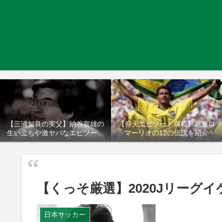
【三浦知良の実父】納谷宣雄の
【仰天エピソード満載】悪童ロ
生い立ちや激ヤバなエピソード
マーリオの12の伝説を紹介
について
【くっそ厳選】2020Jリーグ
日本サッカー