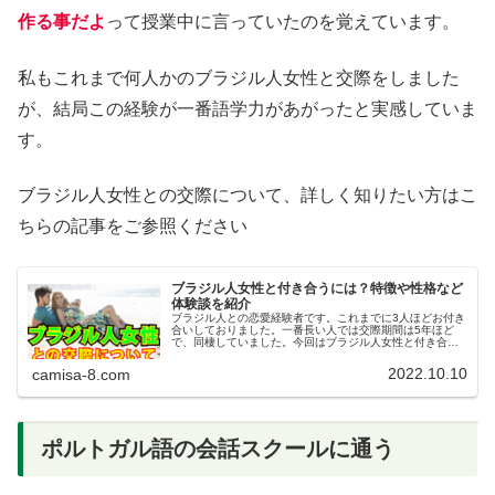
作る事だよ
って授業中に言っていたのを覚えています。
私もこれまで何人かのブラジル人女性と交際をしました
が、結局この経験が一番語学力があがったと実感していま
す。
ブラジル人女性との交際について、詳しく知りたい方はこ
ちらの記事をご参照ください
ブラジル人女性と付き合うには？特徴や性格など
体験談を紹介
ブラジル人との恋愛経験者です。これまでに3人ほどお付き
合いしておりました。一番長い人では交際期間は5年ほど
で、同棲していました。今回はブラジル人女性と付き合い
たいという方の為に、経験談を書きたいと思います。よく
「ラテン系の女は情熱的で、時間…
2022.10.10
camisa-8.com
ポルトガル語の会話スクールに通う