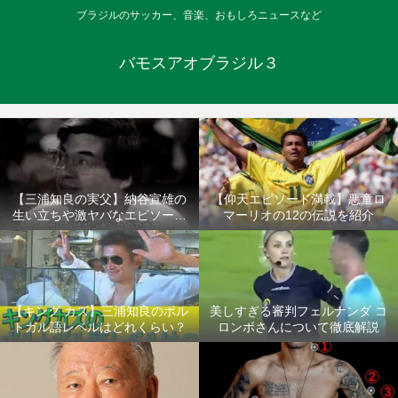
ブラジルのサッカー、音楽、おもしろニュースなど
バモスアオブラジル３
【三浦知良の実父】納谷宣雄の
【仰天エピソード満載】悪童ロ
生い立ちや激ヤバなエピソード
マーリオの12の伝説を紹介
について
【キング カズ】三浦知良のポル
美しすぎる審判フェルナンダ コ
トガル語レベルはどれくらい？
ロンボさんについて徹底解説