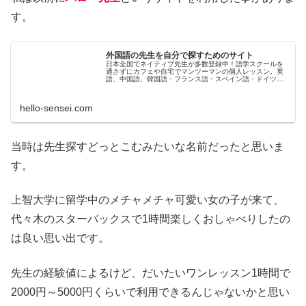
す。
外国語の先生を自分で探すためのサイト
日本全国でネイティブ先生が多数登録中！語学スクールを
通さずにカフェや自宅でマンツーマンの個人レッスン。英
語、中国語、韓国語・フランス語・スペイン語・ドイツ
語・イタリア語・ロシア語・ポルトガル語・タイ語・ベト
ナム語・アラビア語・インドネシア語・ミャンマー語の先
生が多数登録中
hello-sensei.com
当時は先生探すどっとこむみたいな名前だったと思いま
す。
上智大学に留学中のメチャメチャ可愛い女の子が来て、
代々木のスターバックスで1時間楽しくおしゃべりしたの
は良い思い出です。
先生の経験値によるけど、だいたいワンレッスン1時間で
2000円～5000円くらいで利用できるんじゃないかと思い