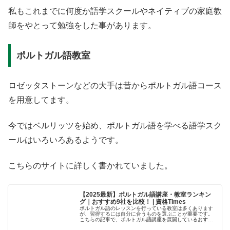
私もこれまでに何度か語学スクールやネイティブの家庭教
師をやとって勉強をした事があります。
ポルトガル語教室
ロゼッタストーンなどの大手は昔からポルトガル語コース
を用意してます。
今ではベルリッツを始め、ポルトガル語を学べる語学スク
ールはいろいろあるようです。
こちらのサイトに詳しく書かれていました。
【2025最新】ポルトガル語講座・教室ランキン
グ｜おすすめ9社を比較！ | 資格Times
ポルトガル語のレッスンを行っている教室は多くあります
が、習得するには自分に合うものを選ぶことが重要です。
こちらの記事で、ポルトガル語講座を展開しているおすす
め8社について、特徴や費用の面なども踏まえて詳しく解説