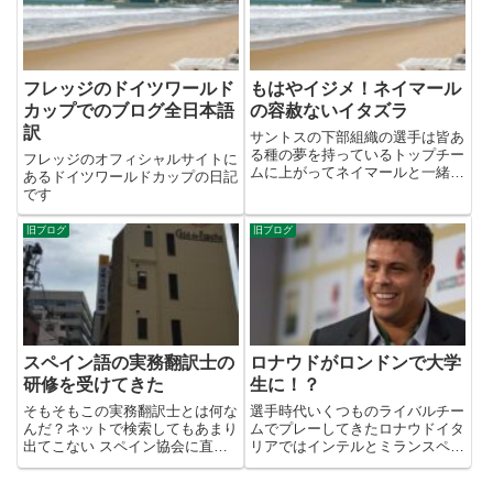
は1-0...
フレッジのドイツワールド
もはやイジメ！ネイマール
カップでのブログ全日本語
の容赦ないイタズラ
訳
サントスの下部組織の選手は皆あ
る種の夢を持っているトップチー
フレッジのオフィシャルサイトに
ムに上がってネイマールと一緒に
あるドイツワールドカップの日記
プレーする彼らはサントスのトッ
です
プチームにあがったばかりの新人
君でネイマールのいたずらにより
旧ブログ
旧ブログ
こんな頭になってしまいましたこ
れってイジメじゃないの？ディ
フ...
スペイン語の実務翻訳士の
ロナウドがロンドンで大学
研修を受けてきた
生に！？
そもそもこの実務翻訳士とは何な
選手時代いくつものライバルチー
んだ？ネットで検索してもあまり
ムでプレーしてきたロナウドイタ
出てこない スペイン協会に直接
リアではインテルとミランスペイ
TELで問い合わせてもなんやよう
ンではバルセロナとレアル今度は
わからん回答でした。 ともあれ
サッカー王国ブラジルからサッカ