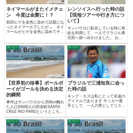
ネイマールがまたイメチェ
レンソイスへ行った時の話
ン 今度は金髪に！？
【現地ツアーや行き方につ
いて】
前回ヒゲを金色に染めて話題にな
ったネイマールでしたが→ ネイ
サンパウロに駐在している時に有
マールがヒゲを金色に染めてチャ
給を利用して、一人でブラジル東
リティマッチに出場！みんな遊び
北部へ旅へ出かけました。 およ
すぎｗ今回は髪の毛まで金髪にし
そ一週間をかけて、サンルイス
てイメチェンをしたようですネイ
→ マラニョン → パライーバ →
旧ブログ
旧ブログ
マールは二つの写真を自身のサイ
フォルタレーザ → ナタウを回り
トにアップしましたLoirin...
ました。 本日はその中で特に印
象 […]
【世界初の珍事】ボールボ
ブラジルで三浦知良に会っ
ーイがゴールを決める決定
た時の話
的瞬間
キング・カズは私にとって永遠の
アイドルであります サッカー選
事件はサンパウロから350km離れ
手として、一人の男としてリスペ
た人口50000人の田舎町SANTA
クトしております 一日でも長く
CRUZ RIO PARDというところで
サッカー選手であって欲しいと願
起きました。ブラジル杯をの出場
っていますが、もしも引退試合を
をかけたサンパウロのカップ戦、
旧ブログ
旧ブログ
やるものならば有休をとってでも
サンタクルゼンセVSアトレチコ
駆けつける […]
ソロカバの試合での出来事ゲーム