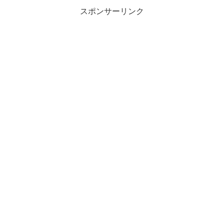
せっかくスペイン語を勉強したの
ー母国のイングランドへ活動拠点
スポンサーリンク
で、実家に帰るついでに受けに行
を移すこととなった何のために？
ってきま […]
なんとイングランドの大学
で”宣...