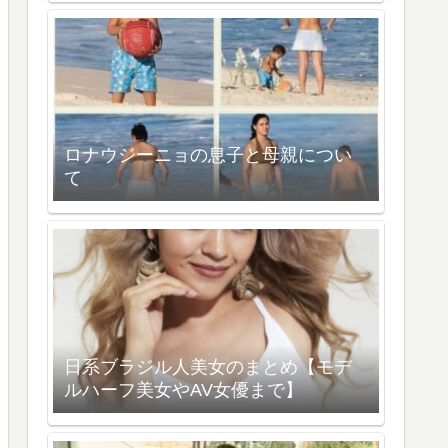
ロナウジーニョの息子と母親につい
て
日系ブラジル人美女のまとめ【モデ
ルハーフ美女やAV女優まで】