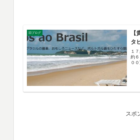
【
旧ブログ
タ
１７
約６
００
スポ