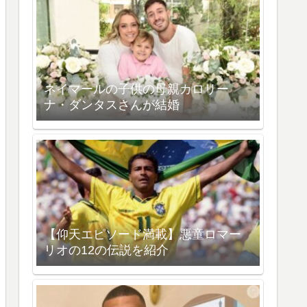
ネイマールの子供の母親カロリー
ナ・ダンタスさんが結婚
【仰天エピソード満載】悪童ロマー
リオの12の伝説を紹介