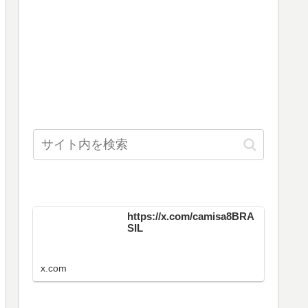
https://x.com/camisa8BRA
SIL
x.com