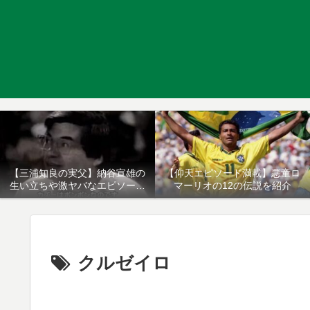
【三浦知良の実父】納谷宣雄の
【仰天エピソード満載】悪童ロ
生い立ちや激ヤバなエピソード
マーリオの12の伝説を紹介
について
クルゼイロ