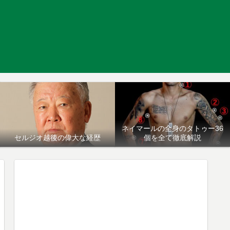
ネイマールの全身のタトゥー36
セルジオ越後の偉大な経歴
個を全て徹底解説